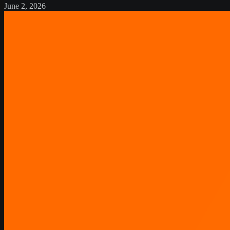
June 2, 2026