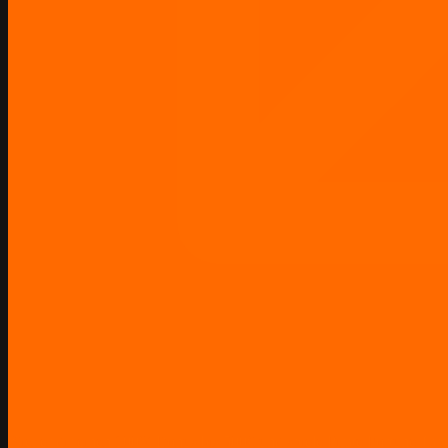
Sicher dir einen 100% Bonus bis 500€ und spiele Pirate Fortune Tap