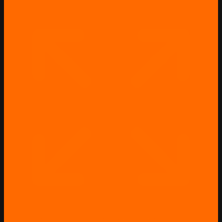
Sicher dir einen 100% Bonus bis 500€ und spiele Plinko Pop