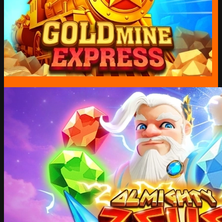
Demo Spiel