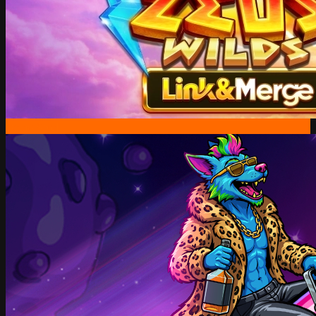
Demo Spiel