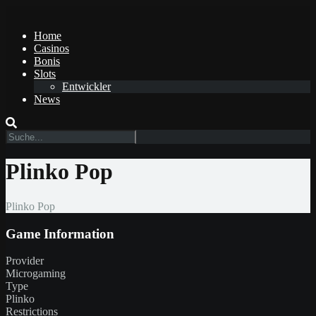
Home
Casinos
Bonis
Slots
Entwickler
News
Plinko Pop
Plinko Pop
Game Information
Provider
Microgaming
Type
Plinko
Restrictions