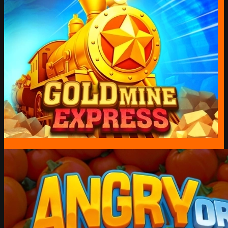
Demo Spiel