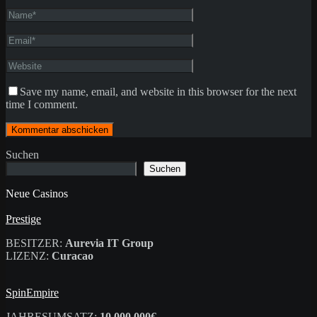
Save my name, email, and website in this browser for the next
time I comment.
Suchen
Suchen
Neue Casinos
Prestige
BESITZER:
Aurevia IT Group
LIZENZ:
Curacao
SpinEmpire
JAHRESUMSATZ:
10.000.000€