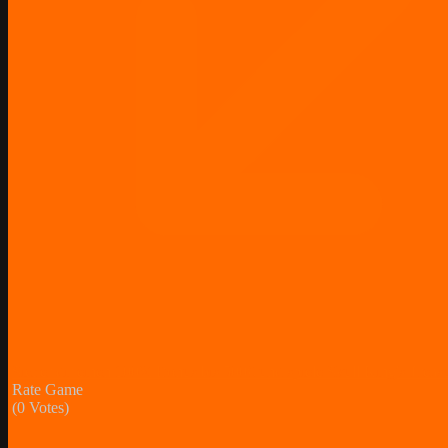
Sicher dir einen 100% Bonus bis 500€ und spiele Skull King's Treas
Rate Game
(
0
Votes)