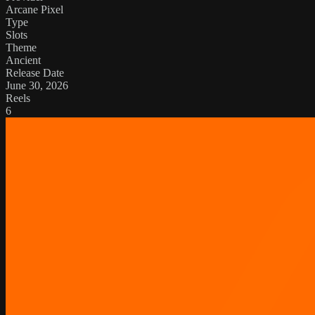
Arcane Pixel
Type
Slots
Theme
Ancient
Release Date
June 30, 2026
Reels
6