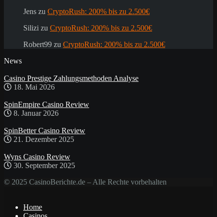
Jens
zu
CryptoRush: 200% bis zu 2.500€
Silizi
zu
CryptoRush: 200% bis zu 2.500€
Robert99
zu
CryptoRush: 200% bis zu 2.500€
News
Casino Prestige Zahlungsmethoden Analyse
18. Mai 2026
SpinEmpire Casino Review
8. Januar 2026
SpinBetter Casino Review
21. Dezember 2025
Wyns Casino Review
30. September 2025
© 2025 CasinoBerichte.de – Alle Rechte vorbehalten
Home
Casinos