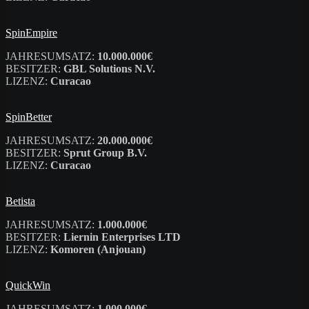
SpinEmpire
JAHRESUMSATZ:
10.000.000€
BESITZER:
GBL Solutions N.V.
LIZENZ:
Curacao
SpinBetter
JAHRESUMSATZ:
20.000.000€
BESITZER:
Sprut Group B.V.
LIZENZ:
Curacao
Betista
JAHRESUMSATZ:
1.000.000€
BESITZER:
Liernin Enterprises LTD
LIZENZ:
Komoren (Anjouan)
QuickWin
JAHRESUMSATZ:
1.000.000€