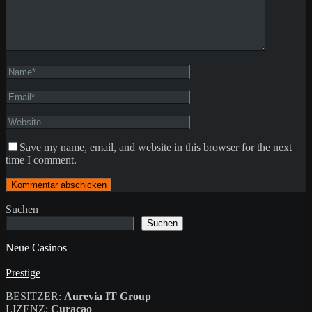
Save my name, email, and website in this browser for the next
time I comment.
Suchen
Suchen
Neue Casinos
Prestige
BESITZER:
Aurevia IT Group
LIZENZ:
Curacao