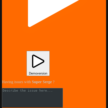
Echtgeldmodus
Demoversion
Having issues with
Super Serge
?