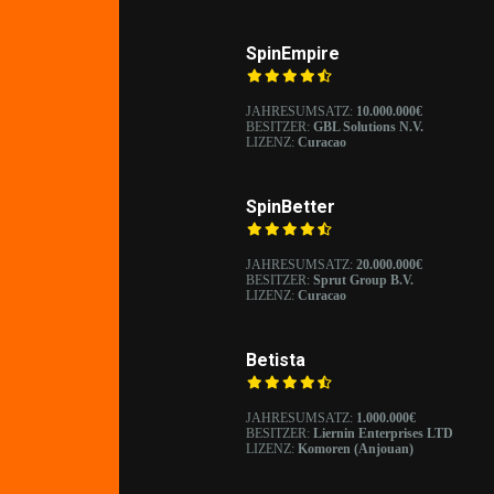
SpinEmpire
JAHRESUMSATZ:
10.000.000€
BESITZER:
GBL Solutions N.V.
LIZENZ:
Curacao
SpinBetter
JAHRESUMSATZ:
20.000.000€
BESITZER:
Sprut Group B.V.
LIZENZ:
Curacao
Betista
JAHRESUMSATZ:
1.000.000€
BESITZER:
Liernin Enterprises LTD
LIZENZ:
Komoren (Anjouan)