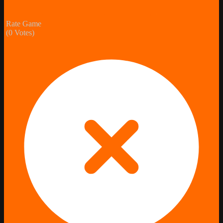
Sicher dir einen 100% Bonus bis 500€ und spiele Wild Saga
Rate Game
(
0
Votes)