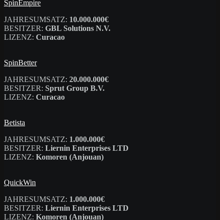
SpinEmpire
JAHRESUMSATZ:
10.000.000€
BESITZER:
GBL Solutions N.V.
LIZENZ:
Curacao
SpinBetter
JAHRESUMSATZ:
20.000.000€
BESITZER:
Sprut Group B.V.
LIZENZ:
Curacao
Betista
JAHRESUMSATZ:
1.000.000€
BESITZER:
Liernin Enterprises LTD
LIZENZ:
Komoren (Anjouan)
QuickWin
JAHRESUMSATZ:
1.000.000€
BESITZER:
Liernin Enterprises LTD
LIZENZ:
Komoren (Anjouan)