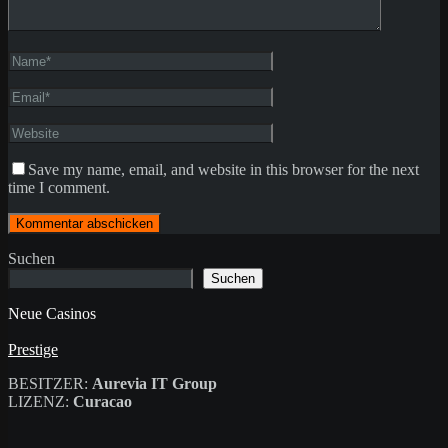
Save my name, email, and website in this browser for the next
time I comment.
Suchen
Suchen
Neue Casinos
Prestige
BESITZER:
Aurevia IT Group
LIZENZ:
Curacao