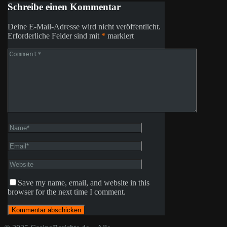
Schreibe einen Kommentar
Deine E-Mail-Adresse wird nicht veröffentlicht.
Erforderliche Felder sind mit
*
markiert
Save my name, email, and website in this
browser for the next time I comment.