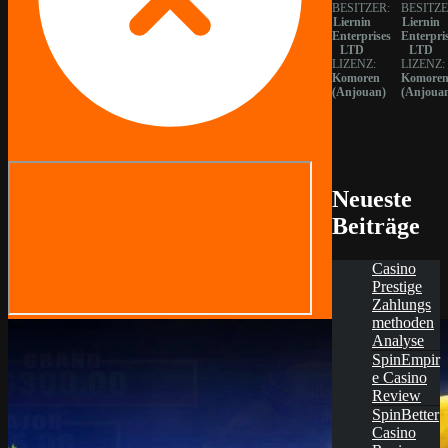
BESITZER:
BESITZE
Liernin
Liernin
Enterprises
Enterpri
LTD
LTD
LIZENZ:
LIZENZ:
Komoren
Komore
(Anjouan)
(Anjoua
Neueste
Beiträge
Casino
Prestige
Zahlungs
methoden
Analyse
SpinEmpir
e Casino
Review
SpinBetter
Casino