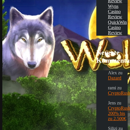
Review
Wyns
Casino
Review
QuickWin
Casino
Review
Neueste
Kommenta
Alex
zu
Dazard
rami
zu
CryptoRus
Jens
zu
CryptoRush
200% bis
zu 2.500€
Silizi
zu