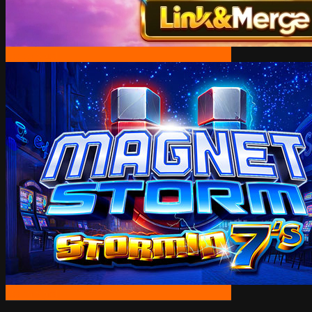
Demo Spiel
Demo Spiel