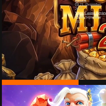
Review
21. Dezember
2025
Wyns Casino Revie
30. September
2025
Demo Spiel