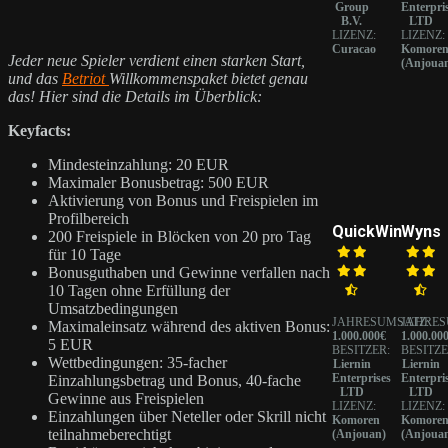
Group
Enterpri
B.V.
LTD
LIZENZ:
LIZENZ:
Curacao
Komore
Jeder neue Spieler verdient einen starken Start,
(Anjoua
und das
Betriot
Willkommenspaket bietet genau
das! Hier sind die Details im Überblick:
Keyfacts:
Mindesteinzahlung: 20 EUR
Maximaler Bonusbetrag: 500 EUR
Aktivierung von Bonus und Freispielen im
Profilbereich
QuickWin
Wyns
200 Freispiele in Blöcken von 20 pro Tag
für 10 Tage
Bonusguthaben und Gewinne verfallen nach
10 Tagen ohne Erfüllung der
Umsatzbedingungen
JAHRESUMSATZ:
JAHRES
Maximaleinsatz während des aktiven Bonus:
1.000.000€
1.000.00
5 EUR
BESITZER:
BESITZE
Wettbedingungen: 35-facher
Liernin
Liernin
Enterprises
Enterpri
Einzahlungsbetrag und Bonus, 40-fache
LTD
LTD
Gewinne aus Freispielen
LIZENZ:
LIZENZ:
Einzahlungen über Neteller oder Skrill nicht
Komoren
Komore
teilnahmeberechtigt
(Anjouan)
(Anjoua