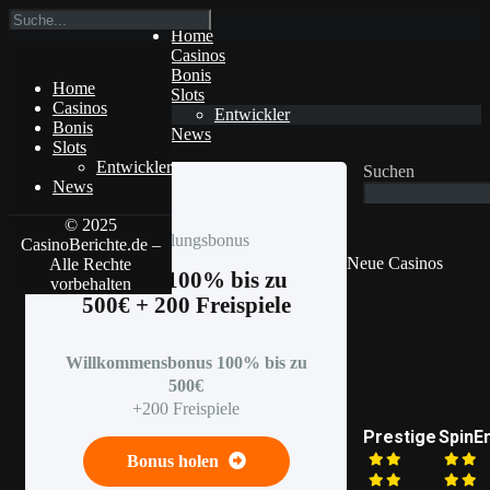
Home
Casinos
Bonis
Home
Slots
Casinos
Entwickler
Bonis
News
Slots
Entwickler
Suchen
News
© 2025
Einzahlungsbonus
CasinoBerichte.de –
Neue Casinos
Alle Rechte
Betriot: 100% bis zu
vorbehalten
500€ + 200 Freispiele
Willkommensbonus 100% bis zu
500€
+200 Freispiele
Prestige
SpinE
Bonus holen