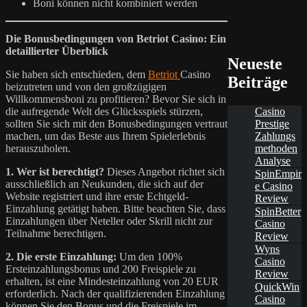
Boni können nicht kombiniert werden
Die Bonusbedingungen von Betriot Casino: Ein
detaillierter Überblick
Neueste
Sie haben sich entschieden, dem
Betriot
Casino
Beiträge
beizutreten und von den großzügigen
Willkommensboni zu profitieren? Bevor Sie sich in
die aufregende Welt des Glücksspiels stürzen,
Casino
sollten Sie sich mit den Bonusbedingungen vertraut
Prestige
machen, um das Beste aus Ihrem Spielerlebnis
Zahlungs
herauszuholen.
methoden
Analyse
1. Wer ist berechtigt?
Dieses Angebot richtet sich
SpinEmpir
ausschließlich an Neukunden, die sich auf der
e Casino
Website registriert und ihre erste Echtgeld-
Review
Einzahlung getätigt haben. Bitte beachten Sie, dass
SpinBetter
Einzahlungen über Neteller oder Skrill nicht zur
Casino
Teilnahme berechtigen.
Review
Wyns
2. Die erste Einzahlung:
Um den 100%
Casino
Ersteinzahlungsbonus und 200 Freispiele zu
Review
erhalten, ist eine Mindesteinzahlung von 20 EUR
QuickWin
erforderlich. Nach der qualifizierenden Einzahlung
Casino
können Sie den Bonus und die Freispiele im