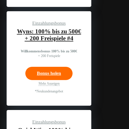
Einzahlungsbonus
Wyns: 100% bis zu 500€
+ 200 Freispiele #4
Willkommensbonus 100% bis zu 500€
+ 200 Freispiele
Bonus holen
Mehr Anzeigen
*Neukundenangebot
Einzahlungsbonus