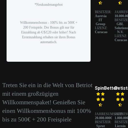
*Neukundenangebot
BESITZER:
JAHRES
Aurevia
10.000.0
IT
BESITZE
Willkommensbonus - 100% bis zu 500€ +
Group
GBL
200 Freispiele. Der Bonus gilt nur für
LIZENZ:
Solution
Curacao
N.V.
Einzahlung ab €/$/£20 oder höher! Nach
LIZENZ:
Ersteinzahlung erhalten sie ihren Bonus
Curacao
automatisch.
Treten Sie ein in die Welt von Betriot
SpinBetter
Betist
mit einem großzügigen
Willkommenspaket! Genießen Sie
einen Willkommensbonus mit 100%
JAHRESUMSATZ:
JAHRES
bis zu 500€ + 200 Freispiele
20.000.000€
1.000.00
BESITZER:
BESITZE
Sprut
Liernin