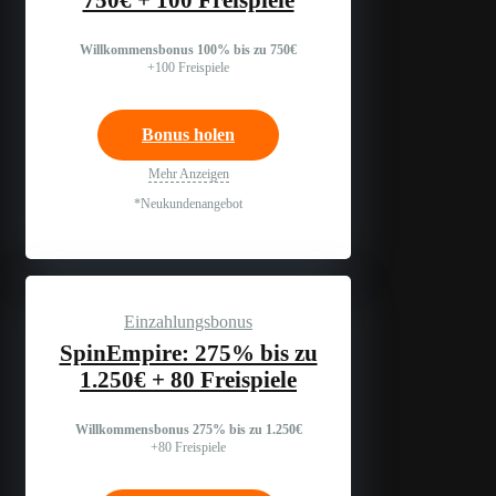
Willkommensbonus 100% bis zu 750€
+100 Freispiele
Bonus holen
Mehr Anzeigen
*Neukundenangebot
Einzahlungsbonus
SpinEmpire: 275% bis zu
1.250€ + 80 Freispiele
Willkommensbonus 275% bis zu 1.250€
+80 Freispiele