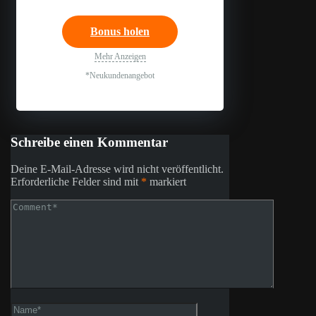
Bonus holen
Mehr Anzeigen
*Neukundenangebot
Schreibe einen Kommentar
Deine E-Mail-Adresse wird nicht veröffentlicht.
Erforderliche Felder sind mit
*
markiert