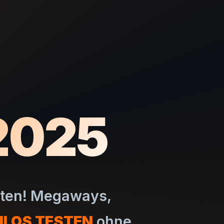
2025
aten! Megaways,
LOS TESTEN
ohne