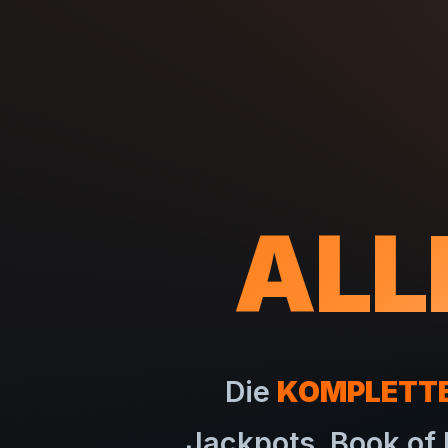
ALL
Die
KOMPLETTE
Jackpots, Book of 